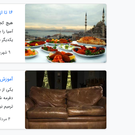
16 تا از برترین رستوران های استانبول
هیچ کجا
آسیا را
یکدیگر ب
9 شهریور 1403
آموزش ت
یکی از م
دفرمه ش
ترمیم نی
4 مرداد 1403