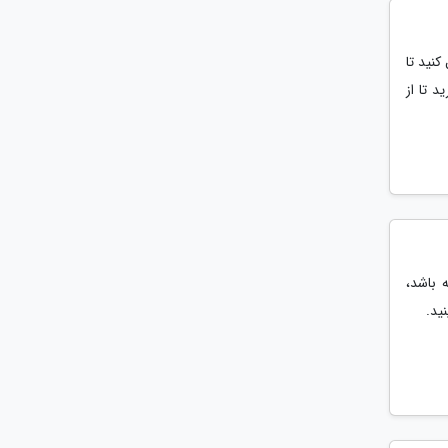
کنید تا
د تا از
 باشد،
ید.