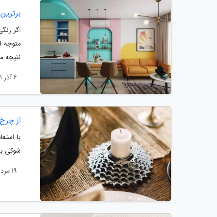
برترین
اگر رنگی
متوجه لذ
نتیجه م
6 آذر 1401
از چرخ
با استف
شوکی به
19 مرداد 1401