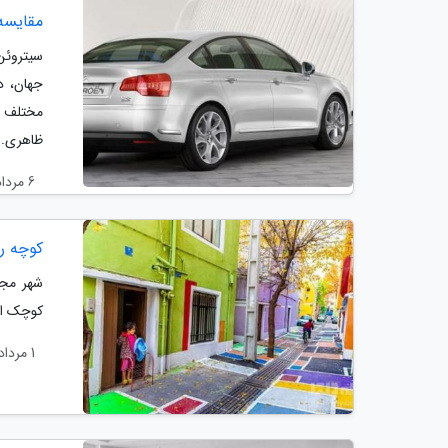
مقایسه سیتروئن 
مختلف ا
ظاهری..
6 مرداد 1401
کوچه ر
شهر مجذ
کوچک ام
1 مرداد 1401