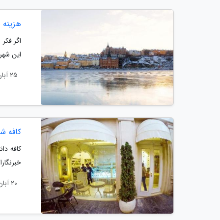
هزینه 
اگر فکر 
این شهر 
25 آبان 1403
کافه شی
کافه دان
خبرنگارا
20 آبان 1403