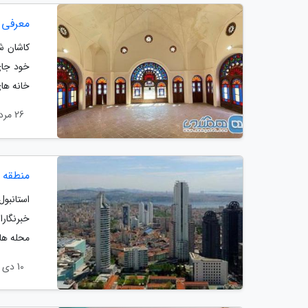
معرفی 
کاشان شه
خانه های
26 مرداد 1402
منطقه ش
استانبو
خبرنگارا
محله های
10 دی 1401