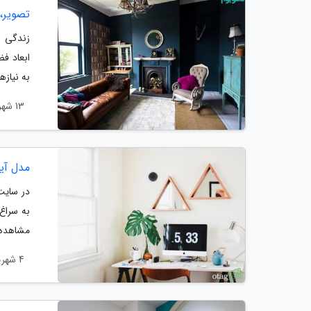
تصویر،
زندگی ا
ابعاد ف
به نیازه
13 شهریور 1400
مدل آی
در سایت
به سراغ 
مشاهده 
4 شهریور 1400