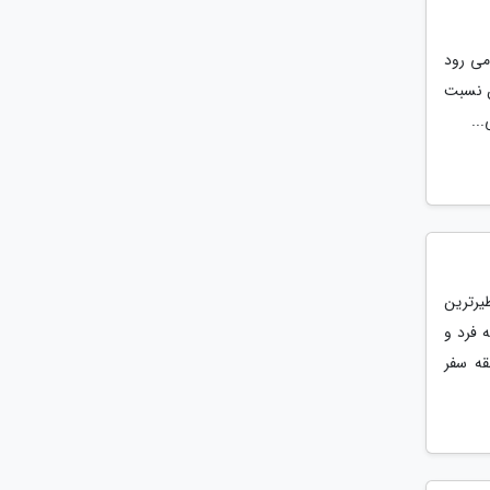
می رود
ن نسبت
..
یرترین
 فرد و
قه سفر