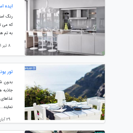
ایده اس
رنگ است
که می ت
به تم ها
8 تیر 1401
تور یون
بدون شک
جاذبه ه
غذاهای 
نمایند...
29 آبان 1400