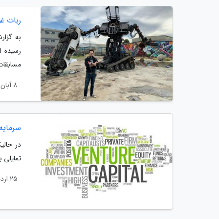
ربات غو
به گزار
رسیده ا
مسابقات
8 آبان 1398
سرمایه
در حالی
تمایلی 
25 اردیبهشت 1398