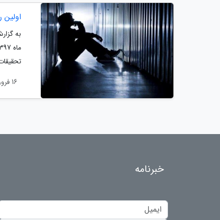
اولین ر
تحقیقات 
16 فروردین 1398
خبرنامه