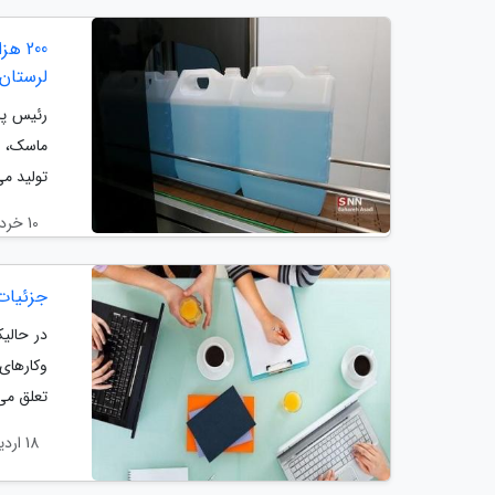
200 
لرستان
رئیس پار
ماسک، ژ
تولید م
10 خرداد 1399
جزئیات
در حالیک
تعلق می
18 اردیبهشت 1399