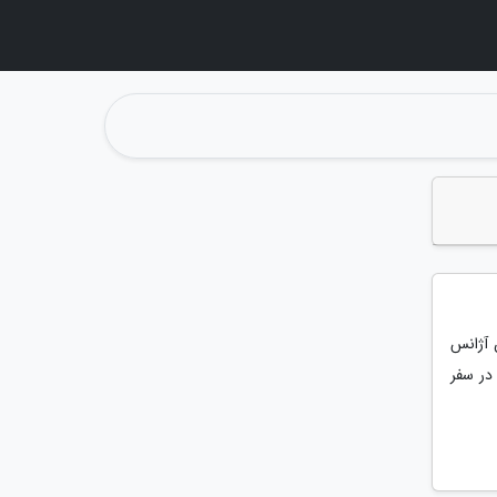
ن آژانس
در سفر