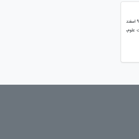
به گزارش خبرنگاران، اولین رویداد استارتاپ ویکند سلامت روان الکترونیک در تاریخ 7 الی 9 اسفند
ت علوم،