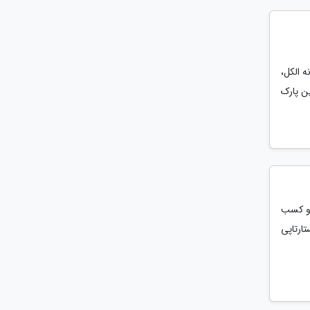
ه الکل،
ن پارک
رو کسب
 دهد که این تسهیلات فقط به 3 گروه استارتاپی