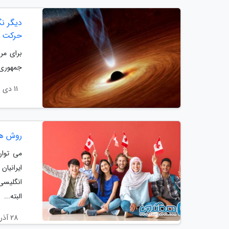
دیگر نگ
حرکت ز
برای مر
جمهوری و
11 دی 1399
روش ها
می توان
ایرانیا
انگلیسی
البته...
28 آذر 1399