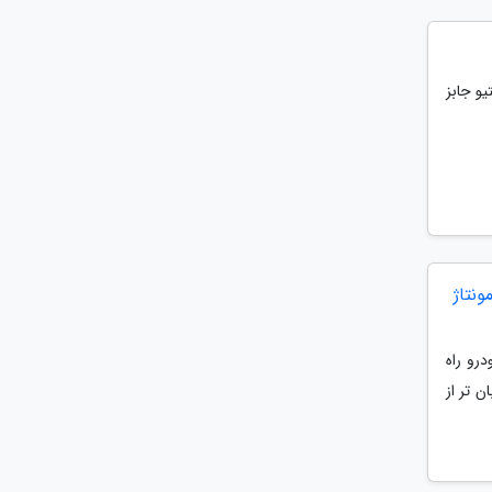
و جابز
نتاژ
رو راه
 تر از