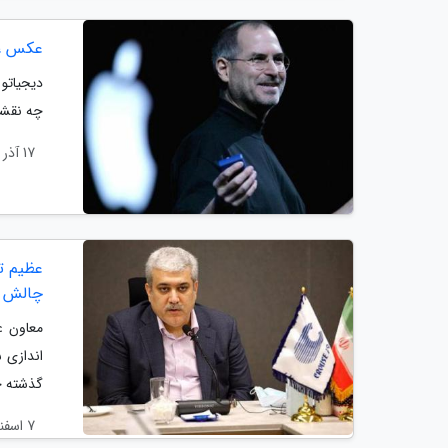
عکس ، 
دیجیاتو 
چه نقشی
17 آذر 1401
عظیم ت
چالش ه
معاون ع
اندازی 
گذشته ح
7 اسفند 1399