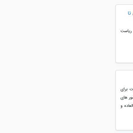
تا
 ریاست
ت برای
ور های
عاده و