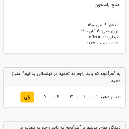
منبع: راسخون
انتشار:
19 آبان 1400
بروزرسانی:
19 آبان 1400
گردآورنده:
nfliri.ir
شناسه مطلب: 1725
به "هرآنچه که باید راجع به تغذیه در کهنسالی بدانیم" امتیاز
دهید
امتیاز دهید:
1
2
3
4
5
رای
دیدگاه های مرتبط با "هرآنچه که باید راجع به تغذیه در