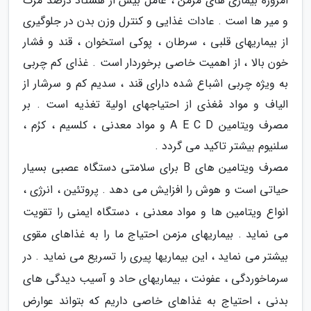
امروزه بیماری های مزمن ، عامل بیش از هشتاد درصد مرگ
و میر ها است . عادات غذایی و کنترل وزن بدن در جلوگیری
از بیماریهای قلبی ، سرطان ، پوکی استخوان ، قند و فشار
خون بالا ، از اهمیت خاصی برخوردار است . غذای کم چربی
به ویژه چربی اشباع شده دارای قند ، سدیم کم و سرشار از
الیاف و مواد مُغذی از احتیاجهای اولیة تغذیه است . بر
مصرف ویتامین A E C D و مواد معدنی ، کلسیم ، کرُم ،
سلنیوم بیشتر تاکید می گردد .
مصرف ویتامین های B برای سلامتی دستگاه عصبی بسیار
حیاتی است و هوش را افزایش می دهد . پروتئین ، انرژی ،
انواع ویتامین ها و مواد معدنی ، دستگاه ایمنی را تقویت
می نماید . بیماریهای مزمن احتیاج ما را به غذاهای مقوی
بیشتر می نماید ، این بیماریها پیری را تسریع می نماید . در
سرماخوردگی ، عفونت ، بیماریهای حاد و آسیب دیدگی های
بدنی ، احتیاج به غذاهای خاصی داریم که بتواند عوارض