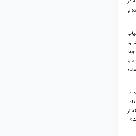
ه در
ه و
یاب
 به
جدا
 با
اده
ید.
کاف
 از
خشک