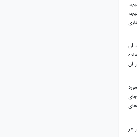
یجه
یجه
کاری
 آن
اده
ز آن
ورد
جای
های
ز هر