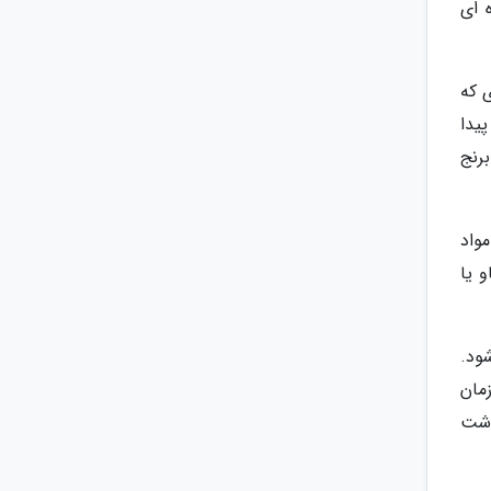
 ای
 که
پیدا
رنج
مواد
 یا
ود.
مان
وشت