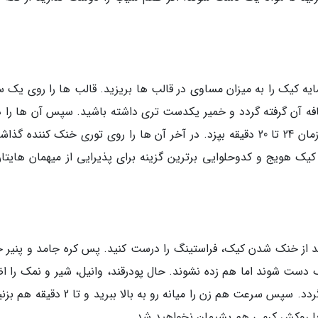
یه کیک را به میزان مساوی در قالب ها بریزید. قالب ها را روی یک 
افه آن گرفته گردد و خمیر یکدست تری داشته باشید. سپس آن ها را در
بگذارید تا با دمای 180 درجه سانتی گراد در مدت زمان 24 تا 20 دقیقه بپزد. در آخر آن ها را روی توری خنک کننده 
کیک هویج و کدوحلوایی برترین گزینه برای پذیرایی از میهمان هایتان
 از خنک شدن کیک، فراستینگ را درست کنید. پس کره جامد و پنیر خ
ک دست شوند اما هم زده نشوند. حال پودرقند، وانیل، شیر و نمک را اض
کنید. با سرعت کم هم بزنید تا پودر قند کامل حل گردد. سپس سرعت هم زن را میانه رو به بالا ببر
ا روکش کرمی هم پشیمان نخواهید شد.