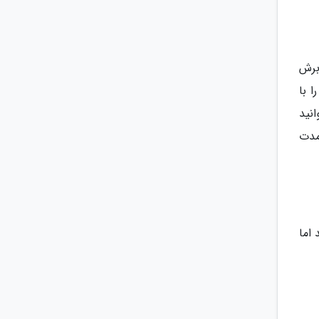
برش
ا با
نید
مدت
 اما