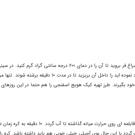
در اولین مرحله از طرز تهیه کیک هویج خیس به سراغ فر بروید تا آن را در دمای 200 درجه سانتی گراد گرم کنید
یک کاغذ روغنی پهن نموده و گردوهایی که ریز خرد نموده اید را داخل آن بریزید تا در مدت 10 دقیقه برشته 
 خود بگیرند. طرز تهیه کیک هویج اسفنجی را هم حتما در این روزهای 
در دومین مرحله از طرز تهیه کیک هویج ، کره را در قابلمه ای روی حرارت میانه گذاشته تا آب گردد. 10 د
گ گردد با این حال بوی آجیلی خیلی خوبی هم باید داشته باشد. کره را 