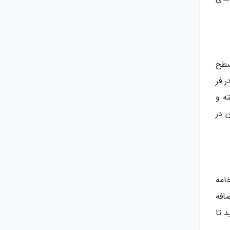
سطح
 فر
گذاشته و
 در
امه
افه
ید و تا 2 دقیقه هم بزنید تا