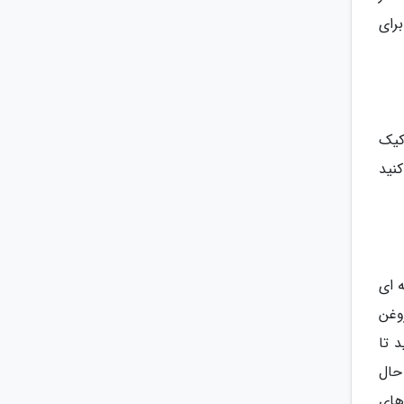
برای
سه قالب کیک
کنید
 ای
وغن
ه با هم زن بزنید تا
حال
های