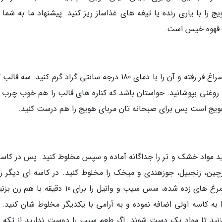
ج را با یاری رنده یا تیغه های غذاساز ریز کنید. پیشنهاد ما به شما 
ک قهوه خیس است.
در سومین مرحله از طرز تهیه کیک هویج خیس به سراغ فر رفته و آن را با دمای 180 درجه سانتی گراد گرم کنید. 
ه و با کاغذ روغنی بپوشانید. حواستان باشد که کناره های قالب را هم خوب چرب 
هویج است پس برای صبحانه تان مربای هویج را هم درست کنید.
د مواد خشک و تر را جداگانه آماده و سپس مخلوط کنید. پس در کاسه
چین، زنجبیل، جوزهندی و میخک را مخلوط کنید. در کاسه ای دیگر ر
نارگیل ذوب شده، شکر قهوه ای، شکر سفید، تخم مرغ های زده شده، سس سیب و وانیل را برای 10 دقیق
ه کاسه اولی اضافه نموده و به آرامی با یکدیگر مخلوط شان کنید. 
نید تا مواد یک دست شوند. اگر طعم سیب را دوست ندارید از تکه 