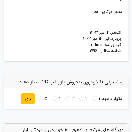
منبع: برترین ها
انتشار:
14 مهر 1403
بروزرسانی:
14 مهر 1403
گردآورنده:
nfliri.ir
شناسه مطلب: 2196
به "معرفی 10 خودروی بدفروش بازار آمریکا!" امتیاز دهید
امتیاز دهید:
1
2
3
4
5
رای
دیدگاه های مرتبط با "معرفی 10 خودروی بدفروش بازار