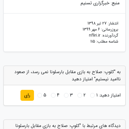
منبع: خبرگزاری تسنیم
انتشار:
27 تیر 1398
بروزرسانی:
6 مهر 1399
گردآورنده:
nfliri.ir
شناسه مطلب: 115
به "کلوپ: صلاح به بازی مقابل بارسلونا نمی رسد، از صعود
ناامید نیستیم" امتیاز دهید
امتیاز دهید:
1
2
3
4
5
رای
دیدگاه های مرتبط با "کلوپ: صلاح به بازی مقابل بارسلونا