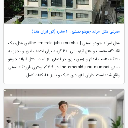
معرفی هتل امرالد جوهو بمبئی ، 4 ستاره (تور ارزان هند)
هتل امرالد جوهو بمبئی | the emerald juhu mumbaiاین هتل، یک
اقامتگاه مناسب و هتل آپارتمانی با 6 گزینه برای انتخاب اتاق و مجهز به
باشگاه تناسب اندام و زمین بازی در فضای باز است. هتل امرالد جوهو
بمبئی the emerald juhu mumbai در 4.9 کیلومتری فرودگاه بمبئی
واقع شده است. دارای اتاق های شیک و تمیز با امکانات کامل...