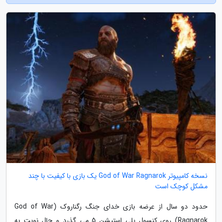
نسخه کامپیوتر God of War Ragnarok یک بازی با کیفیت با چند
مشکل کوچک است
حدود دو سال از عرضه بازی خدای جنگ رگناروک (God of War
Ragnarok) روی کنسول پلی استیشن 5 می گذرد و حال نوبت به