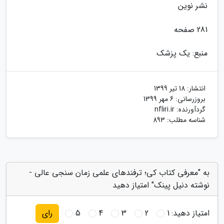
نشر نوین
281 صفحه
منبع: یک پزشک
انتشار:
18 تیر 1399
بروزرسانی:
6 مهر 1399
گردآورنده:
nfliri.ir
شناسه مطلب: 893
به "معرفی کتاب کی؛ ترفندهای علمی زمان سنجی عالی -
نوشته دنیل پینک" امتیاز دهید
امتیاز دهید:
1
2
3
4
5
رای