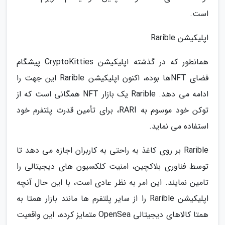
است.
اپلیکیشن Rarible
همانطور که در گذشته اپلیکیشن CryptoKitties پیشگام
فضای NFTها بوده، اکنون اپلیکیشن Rarible این جهت را
ادامه می دهد. Rarible یک بازار NFT همگانی است که از
توکن خود موسوم به RARI، برای تأمین قدرت پلتفرم خود
استفاده می نماید.
Rarible بر روی کاغذ به راحتی به کاربران اجازه می دهد تا
توسط فناوری بلاکچین، امنیت کلکسیون های دیجیتالی را
تامین نمایند. این امر به نظر عادی است، با این حال آنچه
اپلیکیشن Rarible را از سایر پلتفرم ها مانند بازار همتا به
همتا کالاهای دیجیتالی OpenSea متمایز کرده، این واقعیت