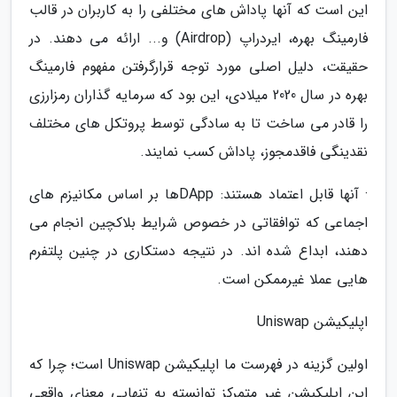
این است که آنها پاداش های مختلفی را به کاربران در قالب
فارمینگ بهره، ایردراپ (Airdrop) و... ارائه می دهند. در
حقیقت، دلیل اصلی مورد توجه قرارگرفتن مفهوم فارمینگ
بهره در سال 2020 میلادی، این بود که سرمایه گذاران رمزارزی
را قادر می ساخت تا به سادگی توسط پروتکل های مختلف
نقدینگی فاقدمجوز، پاداش کسب نمایند.
· آنها قابل اعتماد هستند: DAppها بر اساس مکانیزم های
اجماعی که توافقاتی در خصوص شرایط بلاکچین انجام می
دهند، ابداع شده اند. در نتیجه دستکاری در چنین پلتفرم
هایی عملا غیرممکن است.
اپلیکیشن Uniswap
اولین گزینه در فهرست ما اپلیکیشن Uniswap است؛ چرا که
این اپلیکیشن غیر متمرکز توانسته به تنهایی معنای واقعی