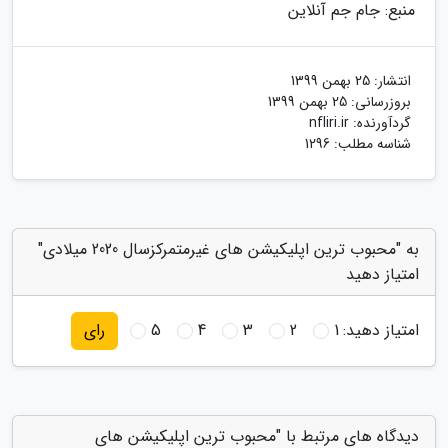
منبع: جام جم آنلاین
انتشار:
25 بهمن 1399
بروزرسانی:
25 بهمن 1399
گردآورنده:
nfliri.ir
شناسه مطلب: 1296
به "محبوب ترین اپلیکیشن های غیرمتمرکزسال 2020 میلادی"
امتیاز دهید
امتیاز دهید:
1
2
3
4
5
رای
دیدگاه های مرتبط با "محبوب ترین اپلیکیشن های