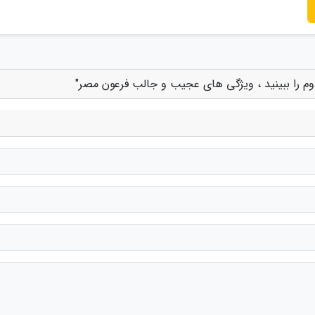
م را ببینید ، ویژگی های عجیب و جالب فرعون مصر"