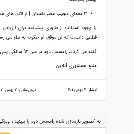
3 معمای عجیب مصر باستان | از اتاق های مخفی هرم بزرگ تا جمجمه غیرعادی فرعون
با وجود استفاده از فناوری پیشرفته برای ارزیا
قطعی دانست که آن موقع، او چگونه به نظر می رس
گفته می گردد، رامسس دوم در سن 92 سالگی پس از دومین سلطنت طولانی در تاریخ مصر باستان درگذشته است.
منبع: همشهری آنلاین
انتشار:
2 بهمن 1401
بروزرسانی:
2 بهمن 1401
به "تصویر بازسازی شده رامسس دوم را ببینید ، ویژ