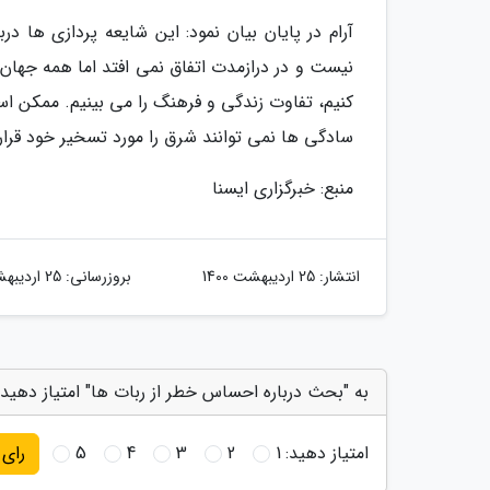
آرام در پایان بیان نمود: این شایعه پردازی ها 
نیست و در درازمدت اتفاق نمی افتد اما همه جهان
کنیم، تفاوت زندگی و فرهنگ را می بینیم. ممکن اس
سادگی ها نمی توانند شرق را مورد تسخیر خود قرار
منبع: خبرگزاری ایسنا
انتشار:
25 اردیبهشت 1400
بروزرسانی:
25 اردیبهشت 1400
به "بحث درباره احساس خطر از ربات ها" امتیاز دهید
امتیاز دهید:
1
2
3
4
5
رای