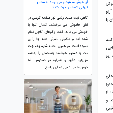
آیا هوش مصنوعی می تواند احساس
هوش
تنهایی انسان را درک کند؟
رزو
گاهی نیمه شب، وقتی نور صفحه گوشی در
ن را
اتاق خاموش می درخشد، انسان تنها با
خودش می ماند. گفت وگوهای آنلاین تمام
شده اند و سکوتی نامرئی همه جا را پر
نند
نموده است. در همین لحظه شاید یک چت
ایی
بات یا دستیار هوشمند پاسخمان را بدهد،
 روز
مهربان، دقیق و همواره در دسترس. اما
درون ما می دانیم که این پاسخ...
های
نوز
 از
د و
قعی