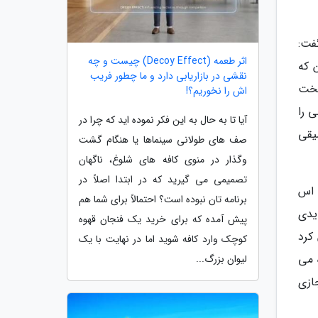
فت:
اثر طعمه (Decoy Effect) چیست و چه
 که
نقشی در بازاریابی دارد و ما چطور فریب
سخت
اش را نخوریم؟!
 را
آیا تا به حال به این فکر نموده اید که چرا در
یقی
صف های طولانی سینماها یا هنگام گشت
وگذار در منوی کافه های شلوغ، ناگهان
تصمیمی می گیرید که در ابتدا اصلاً در
 اس
برنامه تان نبوده است؟ احتمالاً برای شما هم
یدی
پیش آمده که برای خرید یک فنجان قهوه
کرد
کوچک وارد کافه شوید اما در نهایت با یک
 می
لیوان بزرگ...
ازی