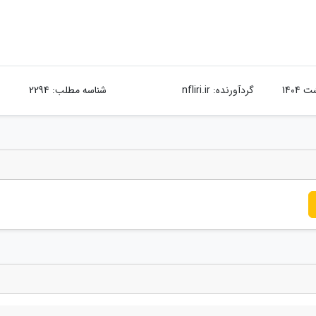
گردآورنده:
nfliri.ir
شناسه مطلب: 2294