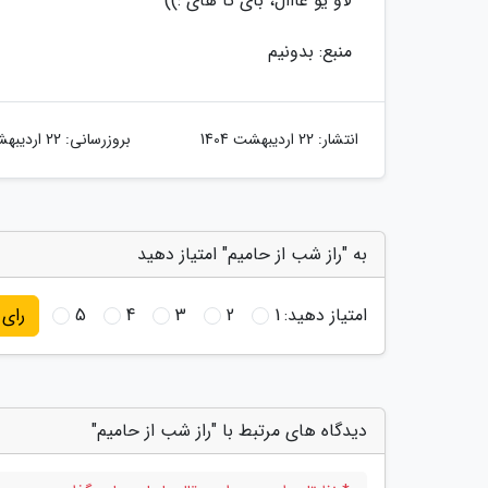
لاو یو عااال، بای تا های :))
منبع: بدونیم
انتشار:
22 اردیبهشت 1404
بروزرسانی:
22 اردیبهشت 1404
به "راز شب از حامیم" امتیاز دهید
امتیاز دهید:
1
2
3
4
5
رای
دیدگاه های مرتبط با "راز شب از حامیم"