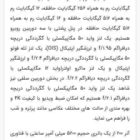
گیگابایت رم به همراه 256 گیگابایت حافظه، 12 گیگابایت رم
به همراه 512 گیگابایت حافظه و 16 گیگابایت رم به همراه
512 گیگابایت حافظه. در پنل پشتی با سه دوربین روبرو
هستیم. یک لنز واید 50 مگاپیکسلی با گگرددگی دریچه
دیافراگم f/1.95 و لرزشگیر اپتیکال (OIS)، یک لنز تله فوتو
50 مگاپیکسلی با گگرددگی دریچه دیافراگم f/2.4 و لرزشگیر
اپتیکال و یک لنز ماکرو اولتراواید 12 مگاپیکسلی با
گگرددگی دریچه دیافراگم f/2.2. در بخش دوربین سلفی نیز
شاهد یک لنز واید 50 مگاپیکسلی با گگرددگی دریچه
دیافراگم f/2.1 هستیم که امکان ضبط ویدیو با کیفیت 4K و
بهره مندی از حالت های مختلف عکاسی مانند پرتره و شب
را فراهم می نماید.
آنر 200 از یک باتری حجیم 5200 میلی آمپر ساعتی با فناوری