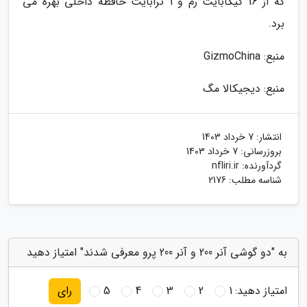
که از 16 گیگابایت رم و 1 ترابایت حافظه داخلی بهره می
برد.
منبع: GizmoChina
منبع: دیجیکالا مگ
انتشار:
7 خرداد 1403
بروزرسانی:
7 خرداد 1403
گردآورنده:
nfliri.ir
شناسه مطلب: 2176
به "دو گوشی آنر 200 و آنر 200 پرو معرفی شدند" امتیاز دهید
امتیاز دهید:
1
2
3
4
5
رای