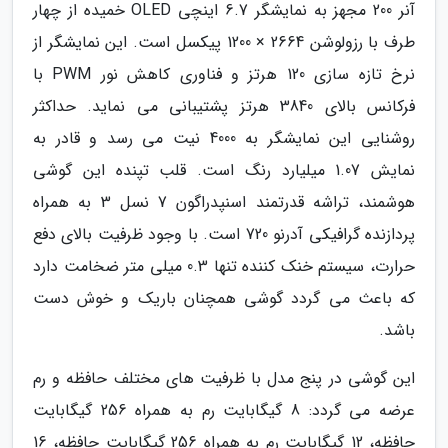
آنر 200 مجهز به نمایشگر 6.7 اینچی OLED خمیده از چهار
طرف با رزولوشن 2664 × 1200 پیکسل است. این نمایشگر از
نرخ تازه سازی 120 هرتز و فناوری کاهش نور PWM با
فرکانس بالای 3840 هرتز پشتیبانی می نماید. حداکثر
روشنایی این نمایشگر به 4000 نیت می رسد و قادر به
نمایش 1.07 میلیارد رنگ است. قلب تپنده این گوشی
هوشمند، تراشه قدرتمند اسنپدراگون 7 نسل 3 به همراه
پردازنده گرافیکی آدرنو 720 است. با وجود ظرفیت بالای دفع
حرارت، سیستم خنک کننده تنها 0.3 میلی متر ضخامت دارد
که باعث می گردد گوشی همچنان باریک و خوش دست
باشد.
این گوشی در پنج مدل با ظرفیت های مختلف حافظه و رم
عرضه می گردد: 8 گیگابایت رم به همراه 256 گیگابایت
حافظه، 12 گیگابایت رم به همراه 256 گیگابایت حافظه، 16