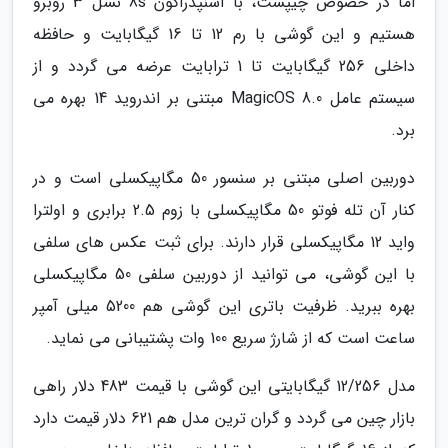
اما در خصوص چیپست، با اسنپدراگون 8s نسل 3 روبرو
هستیم و این گوشی با رم 12 تا 16 گیگابایت و حافظه
داخلی 256 گیگابایت تا 1 ترابایت عرضه می گردد و از
سیستم عامل MagicOS 8.0 مبتنی بر اندروید 14 بهره می
برد.
دوربین اصلی مبتنی بر سنسور 50 مگاپیکسلی است و در
کنار آن تله فوتو 50 مگاپیکسلی با زوم 2.5 برابری و اولترا
واید 12 مگاپیکسلی قرار دارند. برای ثبت عکس های سلفی
با این گوشی، می توانید از دوربین سلفی 50 مگاپیکسلی
بهره ببرید. ظرفیت باتری این گوشی هم 5200 میلی آمپر
ساعت است که از شارژ سریع 100 وات پشتیبانی می نماید.
مدل 12/256 گیگابایتی این گوشی با قیمت 483 دلار راهی
بازار چین می گردد و گران ترین مدل هم 621 دلار قیمت دارد