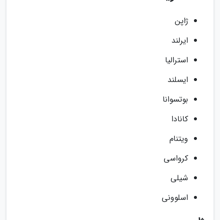
ژاپن
ایرلند
استرالیا
ایسلند
بوتسوانا
کانادا
ویتنام
کرواسی
شیلی
اسلوونی